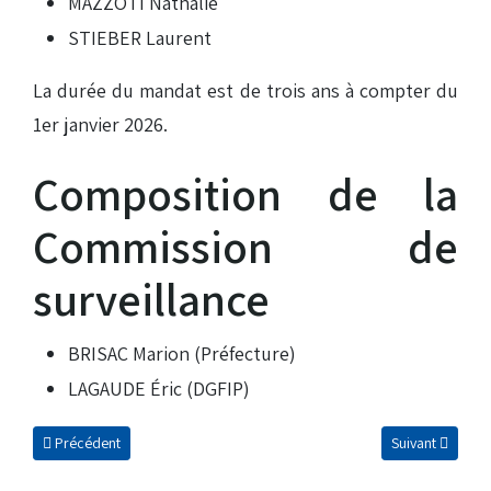
MAZZOTI Nathalie
STIEBER Laurent
La durée du mandat est de trois ans à compter du
1er janvier 2026.
Composition de la
Commission de
surveillance
BRISAC Marion (Préfecture)
LAGAUDE Éric (DGFIP)
Article précédent : Nos valeurs
Article suivant 
Précédent
Suivant