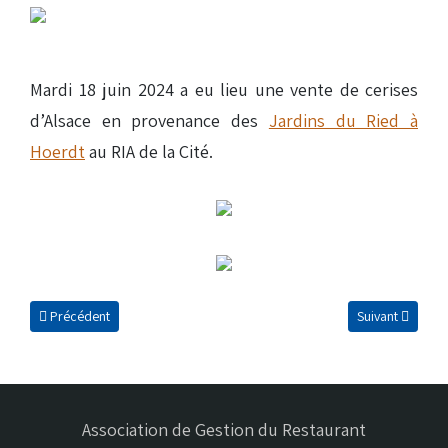
Mardi 18 juin 2024 a eu lieu une vente de cerises
d’Alsace en provenance des
Jardins du Ried à
Hoerdt
au RIA de la Cité.
Article précédent : Animation avec Interfel
Article suivant 
Précédent
Suivant
Association de Gestion du Restaurant