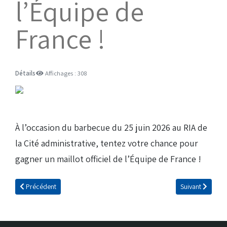
l’Équipe de
France !
Détails
Affichages : 308
À l’occasion du barbecue du 25 juin 2026 au RIA de
la Cité administrative, tentez votre chance pour
gagner un maillot officiel de l’Équipe de France !
Article précédent : Retour sur le barbecue du 9 juillet 2026
Article suivant 
Précédent
Suivant